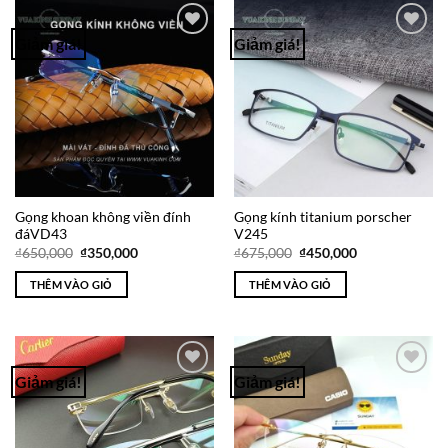
Giảm giá!
Giảm giá!
Add to
Add to
Wishlist
Wishlist
Gọng khoan không viền đính
Gọng kính titanium porscher
đáVD43
V245
Giá
Giá
Giá
Giá
₫
650,000
₫
350,000
₫
675,000
₫
450,000
gốc
hiện
gốc
hiện
là:
tại
là:
tại
THÊM VÀO GIỎ
THÊM VÀO GIỎ
₫650,000.
là:
₫675,000.
là:
₫350,000.
₫450,000.
Giảm giá!
Giảm giá!
Add to
Add to
Wishlist
Wishlist