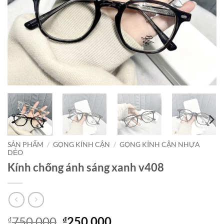
SẢN PHẨM
/
GỌNG KÍNH CẬN
/
GỌNG KÍNH CẬN NHỰA
DẺO
Kính chống ánh sáng xanh v408
Giá
Giá
750,000
250,000
₫
₫