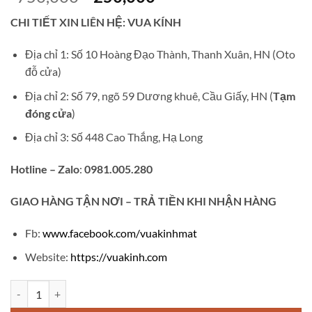
gốc
hiện
CHI TIẾT XIN LIÊN HỆ: VUA KÍNH
là:
tại
₫750,000.
là:
Địa chỉ 1: Số 10 Hoàng Đạo Thành, Thanh Xuân, HN (Oto
₫250,000.
đỗ cửa)
Địa chỉ 2: Số 79, ngõ 59 Dương khuê, Cầu Giấy, HN (
Tạm
đóng cửa
)
Địa chỉ 3: Số 448 Cao Thắng, Hạ Long
Hotline – Zalo
:
0981.005.280
GIAO
HÀNG TẬN NƠI – TRẢ TIỀN KHI NHẬN HÀNG
Fb:
www.facebook.com/vuakinhmat
Website:
https://vuakinh.com
Kính chống ánh sáng xanh v408 số lượng