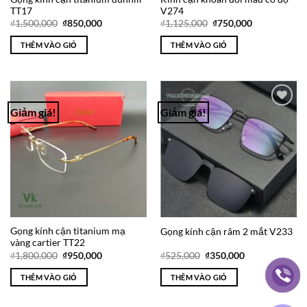
TT17
V274
Giá
Giá
Giá
Giá
₫
1,500,000
₫
850,000
₫
1,125,000
₫
750,000
gốc
hiện
gốc
hiện
là:
tại
là:
tại
THÊM VÀO GIỎ
THÊM VÀO GIỎ
₫1,500,000.
là:
₫1,125,000.
là:
₫850,000.
₫750,000.
Giảm giá!
Giảm giá!
Add to
Add to
Wishlist
Wishlist
Gọng kính cận titanium mạ
Gọng kính cận râm 2 mắt V233
vàng cartier TT22
Giá
Giá
Giá
Giá
₫
1,800,000
₫
950,000
₫
525,000
₫
350,000
gốc
hiện
gốc
hiện
là:
tại
là:
tại
THÊM VÀO GIỎ
THÊM VÀO GIỎ
₫1,800,000.
là:
₫525,000.
là:
₫950,000.
₫350,000.