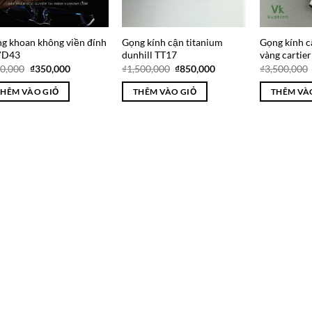
g khoan không viền đính
Gọng kính cận titanium
Gọng kính c
VD43
dunhill TT17
vàng cartie
Giá
Giá
Giá
Giá
0,000
₫
350,000
₫
1,500,000
₫
850,000
₫
3,500,000
gốc
hiện
gốc
hiện
là:
tại
là:
tại
THÊM VÀO GIỎ
THÊM VÀO GIỎ
THÊM VÀ
₫650,000.
là:
₫1,500,000.
là:
₫350,000.
₫850,000.