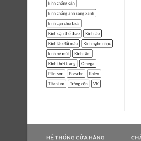
kính chống cận
kính chống ánh sáng xanh
kính cận choi bida
Kính cận thể thao
Kính lão
Kính lão đổi màu
Kính nghe nhạc
kính né mũi
Kính râm
Kính thời trang
Omega
Piterson
Porsche
Rolex
Titanium
Tròng cận
VK
HỆ THỐNG CỬA HÀNG
CH