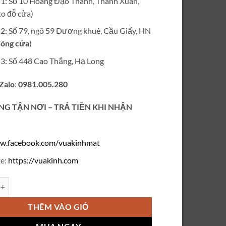
ỉ 1: Số 10 Hoàng Đạo Thành, Thanh Xuân,
₫280,000.
o đỗ cửa)
ỉ 2: Số 79, ngõ 59 Dương khuê, Cầu Giấy, HN
óng cửa
)
ỉ 3: Số 448 Cao Thắng, Hạ Long
 Zalo
:
0981.005.280
NG TẬN NƠI – TRẢ TIỀN KHI NHẬN
w.facebook.com/vuakinhmat
e:
https://vuakinh.com
 ánh sáng xanh VK416 số lượng
THÊM VÀO GIỎ