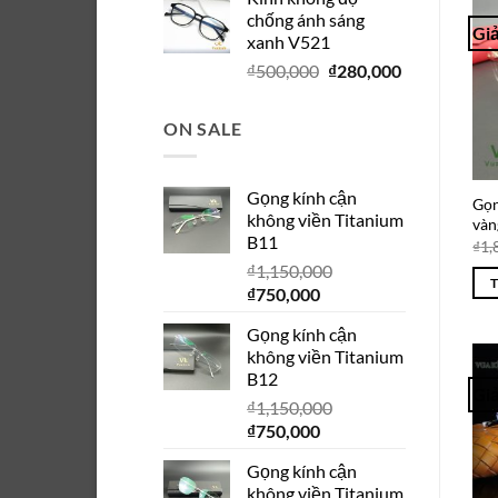
là:
tại
chống ánh sáng
₫280,000.
là:
Giả
xanh V521
₫150,000.
Giá
Giá
₫
500,000
₫
280,000
gốc
hiện
là:
tại
ON SALE
₫500,000.
là:
₫280,000.
Gọng kính cận
Gọn
không viền Titanium
vàn
B11
₫
1,
₫
1,150,000
Giá
Giá
₫
750,000
gốc
hiện
Gọng kính cận
là:
tại
không viền Titanium
₫1,150,000.
là:
B12
₫750,000.
Giả
₫
1,150,000
Giá
Giá
₫
750,000
gốc
hiện
Gọng kính cận
là:
tại
không viền Titanium