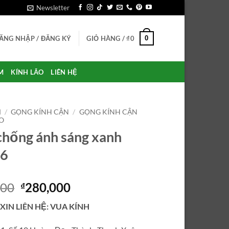
Newsletter
0
ĂNG NHẬP / ĐĂNG KÝ
GIỎ HÀNG /
₫
0
M
KÍNH LÃO
LIÊN HỆ
M
/
GỌNG KÍNH CẬN
/
GỌNG KÍNH CẬN
O
chống ánh sáng xanh
6
Giá
Giá
000
280,000
₫
gốc
hiện
 XIN LIÊN HỆ: VUA KÍNH
là:
tại
₫750,000.
là: