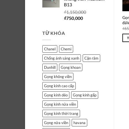
₫1,150,000.
là:
B13
₫750,000.
₫
1,150,000
Giá
Giá
Gọn
₫
750,000
đá
gốc
hiện
₫
65
là:
tại
TỪ KHÓA
₫1,150,000.
là:
₫750,000.
Chanel
Chemi
Chống ánh sáng xanh
Cận râm
Dunhill
Gọng khoan
Gọng không viền
Gọng kính cao cấp
Gọng kính dẻo
Gọng kính gấp
Gọng kính nửa viền
Gọng kính thời trang
Gọng nửa viền
havana