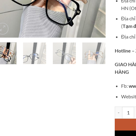
Địa ch
HN (Ot
Địa ch
(
Tạm đ
Địa ch
Hotline –
GIAO
HÀ
HÀNG
Fb:
ww
Websit
Kính chống