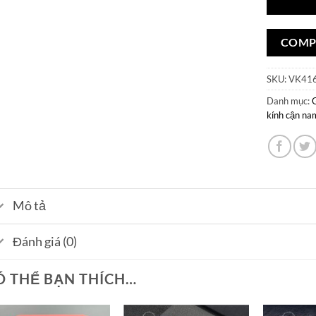
COMP
SKU:
VK41
Danh mục:
kính cận na
Mô tả
Đánh giá (0)
Ó THỂ BẠN THÍCH…