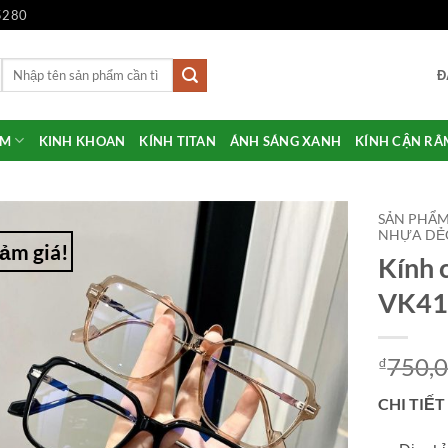
5280
Tìm
Đ
kiếm:
ẨM
KINH KHOAN
KÍNH TITAN
ÁNH SÁNG XANH
KÍNH CẬN RÂ
SẢN PHẨ
NHỰA DẺ
ảm giá!
Kính 
Add to
Wishlist
VK41
750,
₫
CHI TIẾT