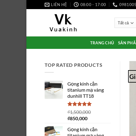
Bỏ
LIÊN HỆ
08:00 - 17:00
098100
qua
nội
dung
TRANG CHỦ
SẢN PH
TOP RATED PRODUCTS
Gi
Gọng kính cận
titanium mạ vàng
dunhill TT18
Được xếp
₫
1,500,000
hạng
5.00
Giá
Giá
₫
850,000
5 sao
gốc
hiện
Gọng kính cận
là:
tại
titanium mạ vàng