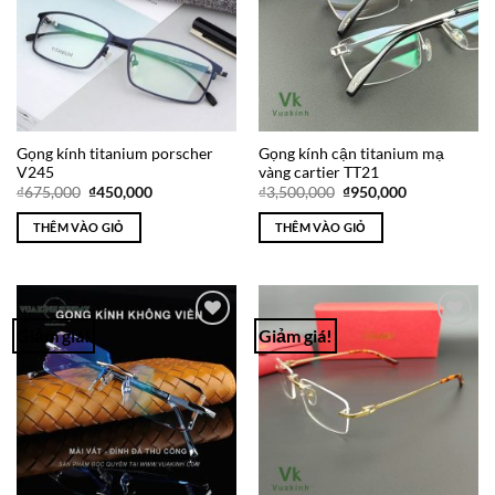
Gọng kính titanium porscher
Gọng kính cận titanium mạ
V245
vàng cartier TT21
Giá
Giá
Giá
Giá
₫
675,000
₫
450,000
₫
3,500,000
₫
950,000
gốc
hiện
gốc
hiện
là:
tại
là:
tại
THÊM VÀO GIỎ
THÊM VÀO GIỎ
₫675,000.
là:
₫3,500,000.
là:
₫450,000.
₫950,000.
Giảm giá!
Giảm giá!
Add to
Add to
Wishlist
Wishlist