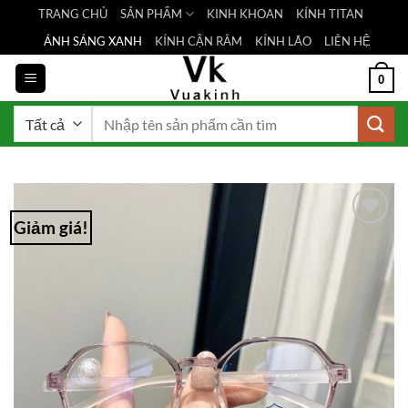
Bỏ
TRANG CHỦ
SẢN PHẨM
KINH KHOAN
KÍNH TITAN
qua
ÁNH SÁNG XANH
KÍNH CẬN RÂM
KÍNH LÃO
LIÊN HỆ
nội
dung
0
Tìm
kiếm:
Giảm giá!
Add to
Wishlist