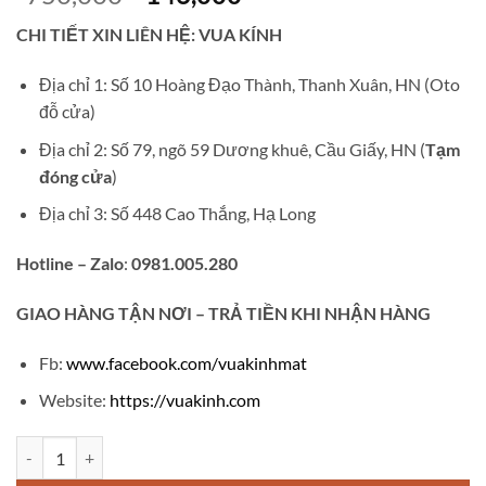
gốc
hiện
CHI TIẾT XIN LIÊN HỆ: VUA KÍNH
là:
tại
₫750,000.
là:
Địa chỉ 1: Số 10 Hoàng Đạo Thành, Thanh Xuân, HN (Oto
₫146,000.
đỗ cửa)
Địa chỉ 2: Số 79, ngõ 59 Dương khuê, Cầu Giấy, HN (
Tạm
đóng cửa
)
Địa chỉ 3: Số 448 Cao Thắng, Hạ Long
Hotline – Zalo
:
0981.005.280
GIAO
HÀNG TẬN NƠI – TRẢ TIỀN KHI NHẬN HÀNG
Fb:
www.facebook.com/vuakinhmat
Website:
https://vuakinh.com
Kính chống ánh sấng xanh VK432 số lượng