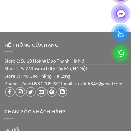
₫950,000.
₫350,000.
HỆ THỐNG CỬA HÀNG
Store 1: Số 10 Hoàng Đạo Thành, Hà Nội
Store 2: Sa2 Vinsmartcity, Tây Mỗ, Hà Nội
Store 3: 448 Cao Thắng, Hạ Long
Phone - Zalo: 0981.005.280 Email: vuakinh846@gmail.com
CHĂM SÓC KHÁCH HÀNG
Liên hệ