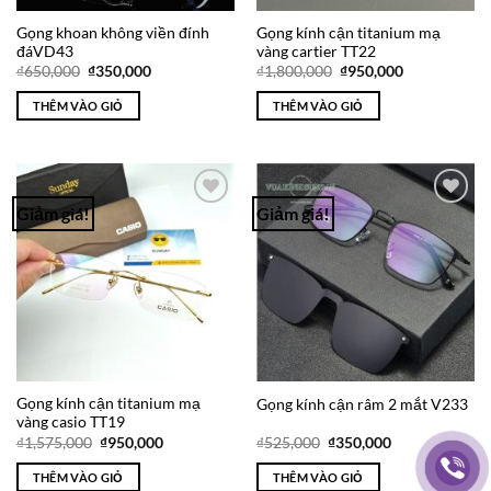
Gọng khoan không viền đính
Gọng kính cận titanium mạ
đáVD43
vàng cartier TT22
Giá
Giá
Giá
Giá
₫
650,000
₫
350,000
₫
1,800,000
₫
950,000
gốc
hiện
gốc
hiện
là:
tại
là:
tại
THÊM VÀO GIỎ
THÊM VÀO GIỎ
₫650,000.
là:
₫1,800,000.
là:
₫350,000.
₫950,000.
Giảm giá!
Giảm giá!
Add to
Add to
Wishlist
Wishlist
Gọng kính cận titanium mạ
Gọng kính cận râm 2 mắt V233
vàng casio TT19
Giá
Giá
Giá
Giá
₫
1,575,000
₫
950,000
₫
525,000
₫
350,000
gốc
hiện
gốc
hiện
là:
tại
là:
tại
THÊM VÀO GIỎ
THÊM VÀO GIỎ
₫1,575,000.
là:
₫525,000.
là: