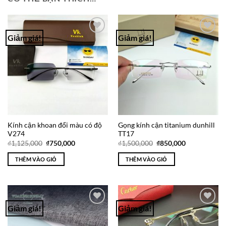
Giảm giá!
Giảm giá!
Add to
Add to
Wishlist
Wishlist
Kính cận khoan đổi màu có độ
Gọng kính cận titanium dunhill
V274
TT17
Giá
Giá
Giá
Giá
₫
1,125,000
₫
750,000
₫
1,500,000
₫
850,000
gốc
hiện
gốc
hiện
là:
tại
là:
tại
THÊM VÀO GIỎ
THÊM VÀO GIỎ
₫1,125,000.
là:
₫1,500,000.
là:
₫750,000.
₫850,000.
Giảm giá!
Giảm giá!
Add to
Add to
Wishlist
Wishlist