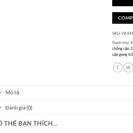
COMP
SKU:
VK44
Danh mục:
chống cận
,
G
cận gọng tr
Mô tả
Đánh giá (0)
Ó THỂ BẠN THÍCH…