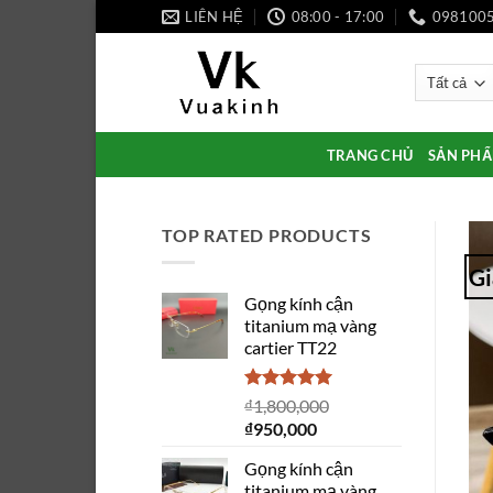
Bỏ
LIÊN HỆ
08:00 - 17:00
098100
qua
nội
dung
TRANG CHỦ
SẢN PH
TOP RATED PRODUCTS
Gi
Gọng kính cận
titanium mạ vàng
cartier TT22
Được xếp
₫
1,800,000
hạng
5.00
Giá
Giá
₫
950,000
5 sao
gốc
hiện
Gọng kính cận
là:
tại
titanium mạ vàng