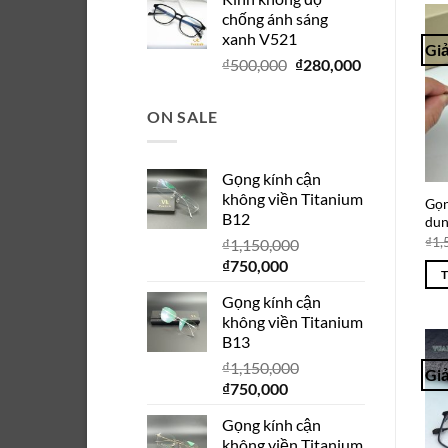
là:
tại
chống ánh sáng
₫280,000.
là:
xanh V521
₫150,000.
Giả
Giá
Giá
₫
500,000
₫
280,000
gốc
hiện
là:
tại
ON SALE
₫500,000.
là:
₫280,000.
Gọng kính cận
không viền Titanium
Gọn
B12
dun
₫
1,
₫
1,150,000
Giá
Giá
₫
750,000
gốc
hiện
Gọng kính cận
là:
tại
không viền Titanium
₫1,150,000.
là:
B13
₫750,000.
₫
1,150,000
Giả
Giá
Giá
₫
750,000
gốc
hiện
Gọng kính cận
là:
tại
không viền Titanium