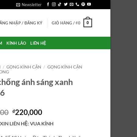
Newsletter
0
ĂNG NHẬP / ĐĂNG KÝ
GIỎ HÀNG /
₫
0
M
KÍNH LÃO
LIÊN HỆ
M
/
GỌNG KÍNH CẬN
/
GỌNG KÍNH CẬN
RONG
chống ánh sáng xanh
6
Giá
Giá
000
220,000
₫
gốc
hiện
 XIN LIÊN HỆ: VUA KÍNH
là:
tại
₫750,000.
là: