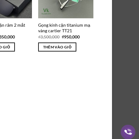
ận râm 2 mắt
Gọng kính cận titanium mạ
vàng cartier TT21
iá
Giá
Giá
Giá
350,000
₫
3,500,000
₫
950,000
ốc
hiện
gốc
hiện
:
tại
là:
tại
O GIỎ
THÊM VÀO GIỎ
525,000.
là:
₫3,500,000.
là:
₫350,000.
₫950,000.