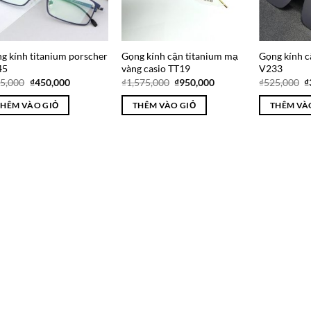
g kính titanium porscher
Gọng kính cận titanium mạ
Gọng kính c
45
vàng casio TT19
V233
Giá
Giá
Giá
Giá
G
5,000
₫
450,000
₫
1,575,000
₫
950,000
₫
525,000
₫
gốc
hiện
gốc
hiện
g
là:
tại
là:
tại
là
THÊM VÀO GIỎ
THÊM VÀO GIỎ
THÊM VÀ
₫675,000.
là:
₫1,575,000.
là:
₫
₫450,000.
₫950,000.