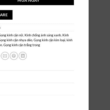
MUA NGAY
ARE
6
Gọng kính cận nữ
,
Kính chống ánh sáng xanh
,
Kính
ọng kính cận nhựa dẻo
,
Gọng kính cận kim loại
,
kính
òn
,
Gọng kính cận trắng trong