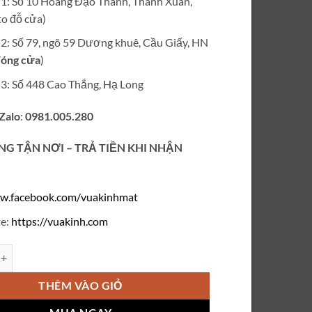
ỉ 1: Số 10 Hoàng Đạo Thành, Thanh Xuân,
₫220,000.
o đỗ cửa)
ỉ 2: Số 79, ngõ 59 Dương khuê, Cầu Giấy, HN
óng cửa
)
ỉ 3: Số 448 Cao Thắng, Hạ Long
 Zalo
:
0981.005.280
NG TẬN NƠI – TRẢ TIỀN KHI NHẬN
w.facebook.com/vuakinhmat
e:
https://vuakinh.com
 ánh sáng xanh VK446 số lượng
THÊM VÀO GIỎ