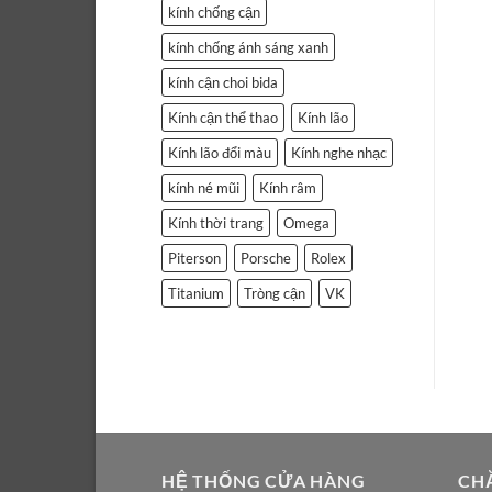
kính chống cận
kính chống ánh sáng xanh
kính cận choi bida
Kính cận thể thao
Kính lão
Kính lão đổi màu
Kính nghe nhạc
kính né mũi
Kính râm
Kính thời trang
Omega
Piterson
Porsche
Rolex
Titanium
Tròng cận
VK
HỆ THỐNG CỬA HÀNG
CH