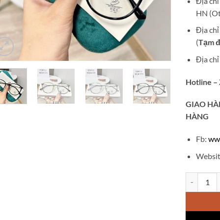
Địa ch
HN (Ot
Địa ch
(
Tạm đ
Địa ch
Hotline –
GIAO
HÀ
HÀNG
Fb:
ww
Websit
Kính chống