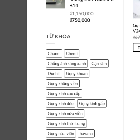
₫1,150,000.
là:
B14
₫750,000.
₫
1,150,000
Giá
Giá
₫
750,000
Gọn
gốc
hiện
V2
là:
tại
TỪ KHÓA
₫
67
₫1,150,000.
là:
₫750,000.
Chanel
Chemi
Chống ánh sáng xanh
Cận râm
Dunhill
Gọng khoan
Gọng không viền
Gọng kính cao cấp
Gọng kính dẻo
Gọng kính gấp
Gọng kính nửa viền
Gọng kính thời trang
Gọng nửa viền
havana