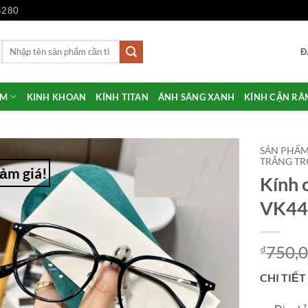
5280
Tìm
Đ
kiếm:
ẨM
KINH KHOAN
KÍNH TITAN
ÁNH SÁNG XANH
KÍNH CẬN RÂ
SẢN PHẨ
TRẮNG T
ảm giá!
Kính 
Add to
Wishlist
VK44
750,
₫
CHI TIẾT