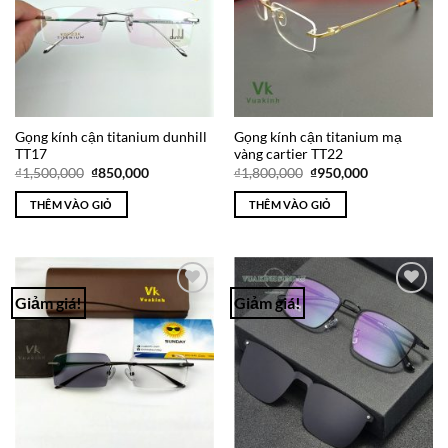
Gọng kính cận titanium dunhill
Gọng kính cận titanium mạ
TT17
vàng cartier TT22
Giá
Giá
Giá
Giá
₫
1,500,000
₫
850,000
₫
1,800,000
₫
950,000
gốc
hiện
gốc
hiện
là:
tại
là:
tại
THÊM VÀO GIỎ
THÊM VÀO GIỎ
₫1,500,000.
là:
₫1,800,000.
là:
₫850,000.
₫950,000.
Giảm giá!
Giảm giá!
Add to
Add to
Wishlist
Wishlist