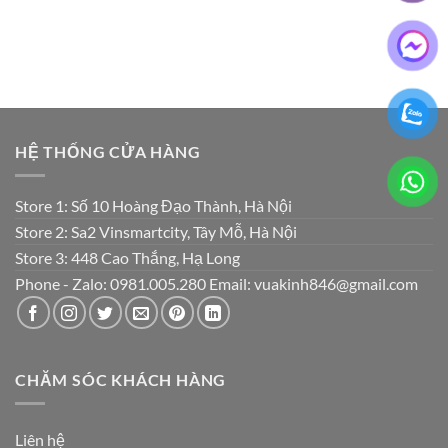
₫950,000.
₫950,000.
HỆ THỐNG CỬA HÀNG
Store 1: Số 10 Hoàng Đạo Thành, Hà Nội
Store 2: Sa2 Vinsmartcity, Tây Mỗ, Hà Nội
Store 3: 448 Cao Thắng, Hạ Long
Phone - Zalo: 0981.005.280 Email: vuakinh846@gmail.com
CHĂM SÓC KHÁCH HÀNG
Liên hệ