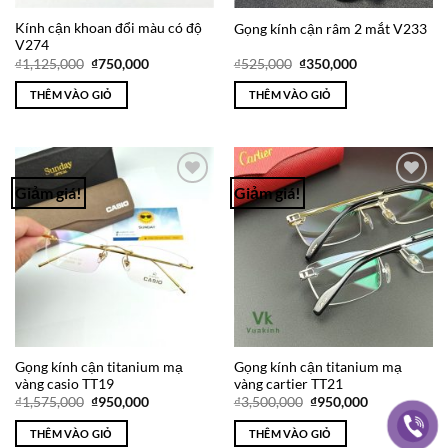
Kính cận khoan đổi màu có độ
Gọng kính cận râm 2 mắt V233
V274
Giá
Giá
Giá
Giá
₫
1,125,000
₫
750,000
₫
525,000
₫
350,000
gốc
hiện
gốc
hiện
là:
tại
là:
tại
THÊM VÀO GIỎ
THÊM VÀO GIỎ
₫1,125,000.
là:
₫525,000.
là:
₫750,000.
₫350,000.
Giảm giá!
Giảm giá!
Add to
Add to
Wishlist
Wishlist
Gọng kính cận titanium mạ
Gọng kính cận titanium mạ
vàng casio TT19
vàng cartier TT21
Giá
Giá
Giá
Giá
₫
1,575,000
₫
950,000
₫
3,500,000
₫
950,000
gốc
hiện
gốc
hiện
là:
tại
là:
tại
THÊM VÀO GIỎ
THÊM VÀO GIỎ
₫1,575,000.
là:
₫3,500,000.
là: