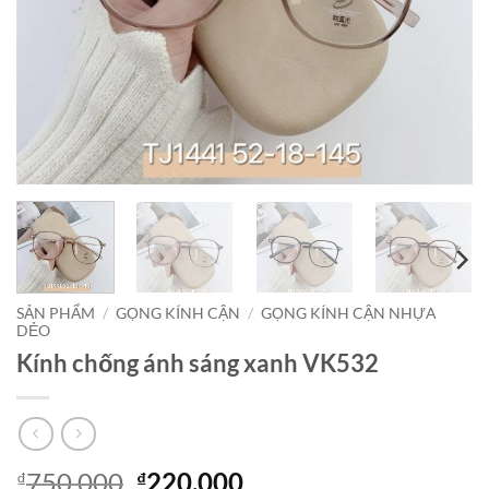
SẢN PHẨM
/
GỌNG KÍNH CẬN
/
GỌNG KÍNH CẬN NHỰA
DẺO
Kính chống ánh sáng xanh VK532
Giá
Giá
750,000
220,000
₫
₫