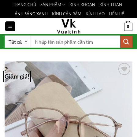
Bỏ
TRANG CHỦ
SẢN PHẨM
KINH KHOAN
KÍNH TITAN
qua
ÁNH SÁNG XANH
KÍNH CẬN RÂM
KÍNH LÃO
LIÊN HỆ
nội
dung
0
Tìm
kiếm:
Giảm giá!
Add to
Wishlist