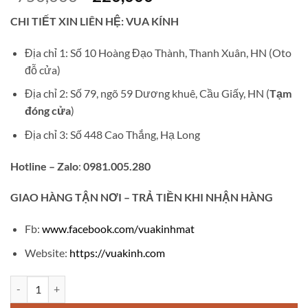
gốc
hiện
CHI TIẾT XIN LIÊN HỆ: VUA KÍNH
là:
tại
₫750,000.
là:
Địa chỉ 1: Số 10 Hoàng Đạo Thành, Thanh Xuân, HN (Oto
₫220,000.
đỗ cửa)
Địa chỉ 2: Số 79, ngõ 59 Dương khuê, Cầu Giấy, HN (
Tạm
đóng cửa
)
Địa chỉ 3: Số 448 Cao Thắng, Hạ Long
Hotline – Zalo
:
0981.005.280
GIAO
HÀNG TẬN NƠI – TRẢ TIỀN KHI NHẬN HÀNG
Fb:
www.facebook.com/vuakinhmat
Website:
https://vuakinh.com
Kính chống ánh sáng xanh VK532 số lượng