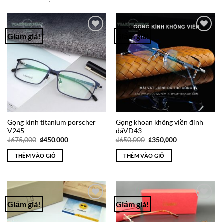
Giảm giá!
Giảm giá!
Add to
Add to
Wishlist
Wishlist
Gọng kính titanium porscher
Gọng khoan không viền đính
V245
đáVD43
Giá
Giá
Giá
Giá
₫
675,000
₫
450,000
₫
650,000
₫
350,000
gốc
hiện
gốc
hiện
là:
tại
là:
tại
THÊM VÀO GIỎ
THÊM VÀO GIỎ
₫675,000.
là:
₫650,000.
là:
₫450,000.
₫350,000.
Giảm giá!
Giảm giá!
Add to
Add to
Wishlist
Wishlist