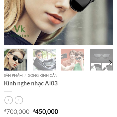
SẢN PHẨM
/
GỌNG KÍNH CẬN
Kính nghe nhạc AI03
Giá
Giá
700,000
450,000
₫
₫