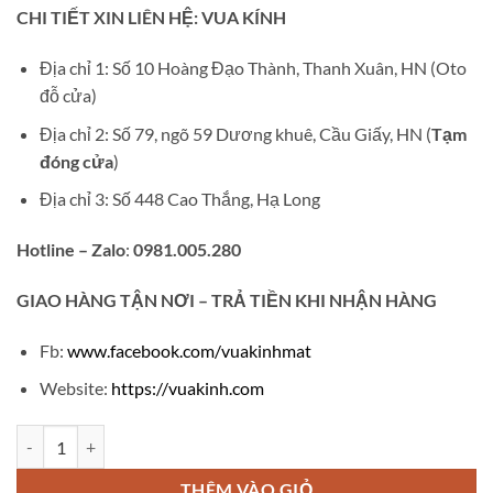
gốc
hiện
CHI TIẾT XIN LIÊN HỆ: VUA KÍNH
là:
tại
₫700,000.
là:
Địa chỉ 1: Số 10 Hoàng Đạo Thành, Thanh Xuân, HN (Oto
₫450,000.
đỗ cửa)
Địa chỉ 2: Số 79, ngõ 59 Dương khuê, Cầu Giấy, HN (
Tạm
đóng cửa
)
Địa chỉ 3: Số 448 Cao Thắng, Hạ Long
Hotline – Zalo
:
0981.005.280
GIAO
HÀNG TẬN NƠI – TRẢ TIỀN KHI NHẬN HÀNG
Fb:
www.facebook.com/vuakinhmat
Website:
https://vuakinh.com
Kính nghe nhạc AI03 số lượng
THÊM VÀO GIỎ