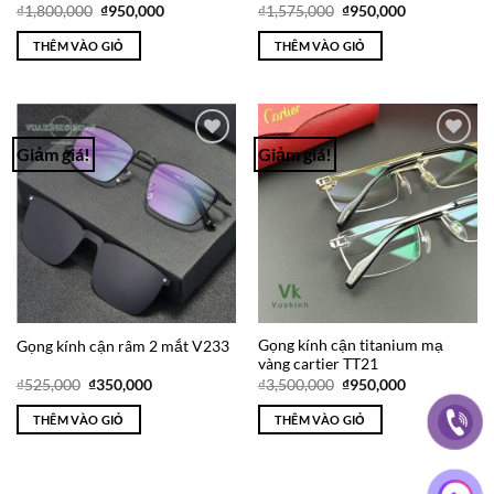
Giá
Giá
Giá
Giá
₫
1,800,000
₫
950,000
₫
1,575,000
₫
950,000
gốc
hiện
gốc
hiện
là:
tại
là:
tại
THÊM VÀO GIỎ
THÊM VÀO GIỎ
₫1,800,000.
là:
₫1,575,000.
là:
₫950,000.
₫950,000.
Giảm giá!
Giảm giá!
Add to
Add to
Wishlist
Wishlist
Gọng kính cận titanium mạ
Gọng kính cận râm 2 mắt V233
vàng cartier TT21
Giá
Giá
Giá
Giá
₫
525,000
₫
350,000
₫
3,500,000
₫
950,000
gốc
hiện
gốc
hiện
là:
tại
là:
tại
THÊM VÀO GIỎ
THÊM VÀO GIỎ
₫525,000.
là:
₫3,500,000.
là:
₫350,000.
₫950,000.