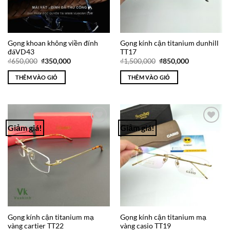
Gọng khoan không viền đính
Gọng kính cận titanium dunhill
đáVD43
TT17
Giá
Giá
Giá
Giá
₫
650,000
₫
350,000
₫
1,500,000
₫
850,000
gốc
hiện
gốc
hiện
là:
tại
là:
tại
THÊM VÀO GIỎ
THÊM VÀO GIỎ
₫650,000.
là:
₫1,500,000.
là:
₫350,000.
₫850,000.
Giảm giá!
Giảm giá!
Add to
Add to
Wishlist
Wishlist
Gọng kính cận titanium mạ
Gọng kính cận titanium mạ
vàng cartier TT22
vàng casio TT19