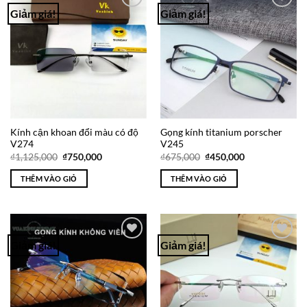
Giảm giá!
Giảm giá!
Add to
Add to
Wishlist
Wishlist
Kính cận khoan đổi màu có độ
Gọng kính titanium porscher
V274
V245
Giá
Giá
Giá
Giá
₫
1,125,000
₫
750,000
₫
675,000
₫
450,000
gốc
hiện
gốc
hiện
là:
tại
là:
tại
THÊM VÀO GIỎ
THÊM VÀO GIỎ
₫1,125,000.
là:
₫675,000.
là:
₫750,000.
₫450,000.
Giảm giá!
Giảm giá!
Add to
Add to
Wishlist
Wishlist