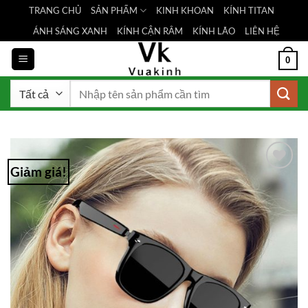
Bỏ
TRANG CHỦ
SẢN PHẨM
KINH KHOAN
KÍNH TITAN
qua
ÁNH SÁNG XANH
KÍNH CẬN RÂM
KÍNH LÃO
LIÊN HỆ
nội
dung
0
Tìm
kiếm:
Giảm giá!
Add to
Wishlist