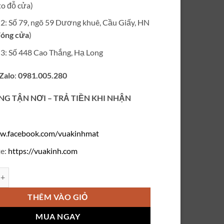
o đỗ cửa)
ỉ 2: Số 79, ngõ 59 Dương khuê, Cầu Giấy, HN
óng cửa
)
ỉ 3: Số 448 Cao Thắng, Hạ Long
 Zalo
:
0981.005.280
NG TẬN NƠI – TRẢ TIỀN KHI NHẬN
w.facebook.com/vuakinhmat
e:
https://vuakinh.com
e Monster Maison Margiela V740 số lượng
THÊM VÀO GIỎ
MUA NGAY