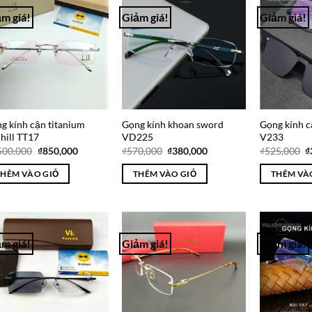
m giá!
Giảm giá!
Giảm giá!
Add to
Add to
Wishlist
Wishlist
g kính cận titanium
Gọng kính khoan sword
Gọng kính c
hill TT17
VD225
V233
Giá
Giá
Giá
Giá
G
500,000
₫
850,000
₫
570,000
₫
380,000
₫
525,000
₫
gốc
hiện
gốc
hiện
g
là:
tại
là:
tại
là
THÊM VÀO GIỎ
THÊM VÀO GIỎ
THÊM VÀ
₫1,500,000.
là:
₫570,000.
là:
₫
₫850,000.
₫380,000.
m giá!
Giảm giá!
Giảm giá!
Add to
Add to
Wishlist
Wishlist