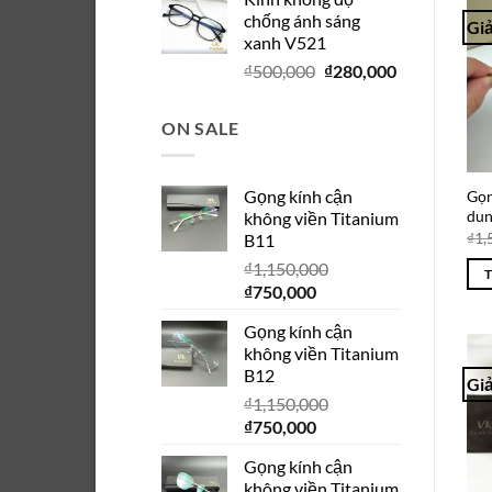
là:
tại
chống ánh sáng
₫280,000.
là:
Giả
xanh V521
₫150,000.
Giá
Giá
₫
500,000
₫
280,000
gốc
hiện
là:
tại
ON SALE
₫500,000.
là:
₫280,000.
Gọng kính cận
Gọn
dun
không viền Titanium
₫
1,
B11
₫
1,150,000
Giá
Giá
₫
750,000
gốc
hiện
Gọng kính cận
là:
tại
không viền Titanium
₫1,150,000.
là:
B12
₫750,000.
Giả
₫
1,150,000
Giá
Giá
₫
750,000
gốc
hiện
Gọng kính cận
là:
tại
không viền Titanium