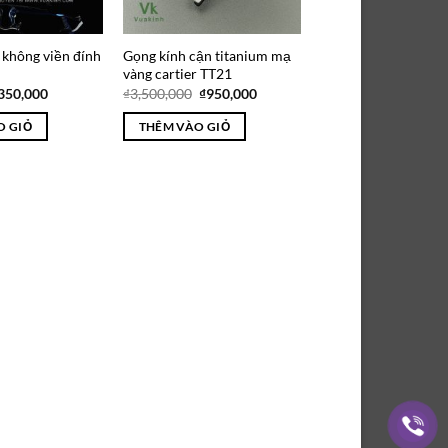
không viền đính
Gọng kính cận titanium mạ
vàng cartier TT21
iá
Giá
Giá
Giá
350,000
₫
3,500,000
₫
950,000
ốc
hiện
gốc
hiện
:
tại
là:
tại
O GIỎ
THÊM VÀO GIỎ
650,000.
là:
₫3,500,000.
là:
₫350,000.
₫950,000.