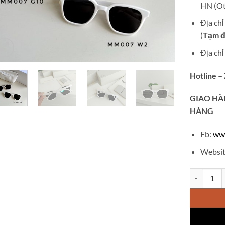
HN (Ot
Địa ch
(
Tạm đ
Địa ch
Hotline –
GIAO
HÀ
HÀNG
Fb:
ww
Websit
Kính Gentl