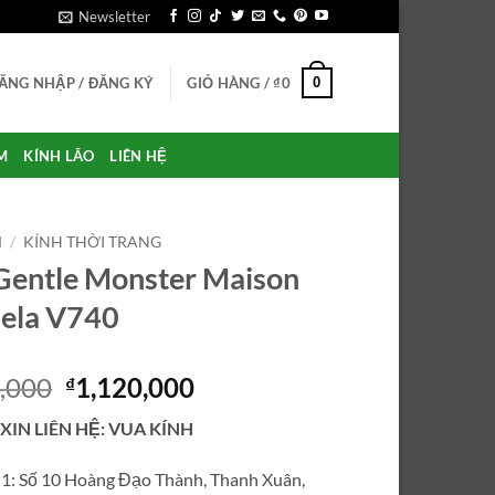
Newsletter
0
ĂNG NHẬP / ĐĂNG KÝ
GIỎ HÀNG /
₫
0
M
KÍNH LÃO
LIÊN HỆ
M
/
KÍNH THỜI TRANG
Gentle Monster Maison
ela V740
Giá
Giá
,000
1,120,000
₫
gốc
hiện
 XIN LIÊN HỆ: VUA KÍNH
là:
tại
₫6,850,000.
là:
ỉ 1: Số 10 Hoàng Đạo Thành, Thanh Xuân,
₫1,120,000.