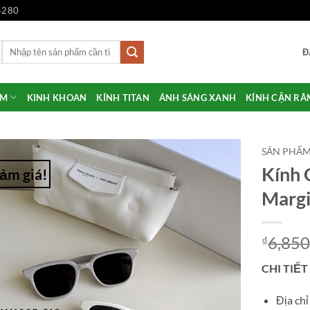
5280
Tìm
Đ
kiếm:
ẨM
KINH KHOAN
KÍNH TITAN
ÁNH SÁNG XANH
KÍNH CẬN RÂ
SẢN PHẨ
Kính 
ảm giá!
Add to
Margi
Wishlist
6,850
₫
CHI TIẾT
Địa ch