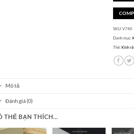
COMP
SKU:
V740
Danh mục:
Thẻ:
Kính r
Mô tả
Đánh giá (0)
Ó THỂ BẠN THÍCH…