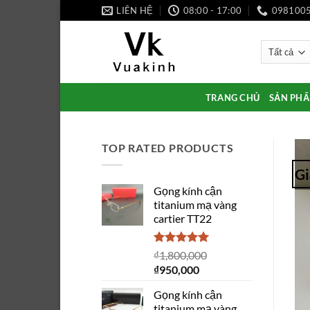
Bỏ
LIÊN HỆ
08:00 - 17:00
098100
qua
nội
dung
TRANG CHỦ
SẢN PH
TOP RATED PRODUCTS
Gi
Gọng kính cận
titanium mạ vàng
cartier TT22
Được xếp
₫
1,800,000
hạng
5.00
Giá
Giá
₫
950,000
5 sao
gốc
hiện
Gọng kính cận
là:
tại
titanium mạ vàng