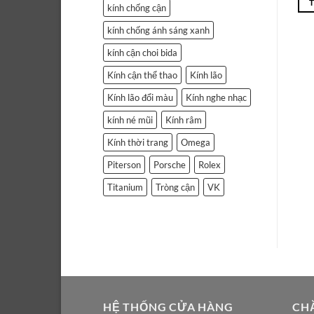
kính chống cận
kính chống ánh sáng xanh
kính cận choi bida
Kính cận thể thao
Kính lão
Kính lão đổi màu
Kính nghe nhạc
kính né mũi
Kính râm
Kính thời trang
Omega
Piterson
Porsche
Rolex
Titanium
Tròng cận
VK
HỆ THỐNG CỬA HÀNG
CH