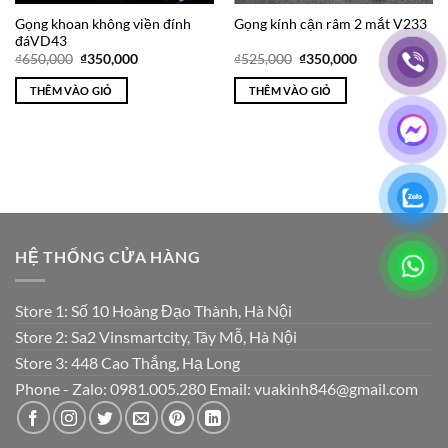
Gọng khoan không viền đính
Gọng kính cận râm 2 mắt V233
đáVD43
Giá
Giá
Giá
Giá
₫
650,000
₫
350,000
₫
525,000
₫
350,000
gốc
hiện
gốc
hiện
là:
tại
là:
tại
THÊM VÀO GIỎ
THÊM VÀO GIỎ
₫650,000.
là:
₫525,000.
là:
₫350,000.
₫350,000.
HỆ THỐNG CỬA HÀNG
Store 1: Số 10 Hoàng Đạo Thành, Hà Nội
Store 2: Sa2 Vinsmartcity, Tây Mỗ, Hà Nội
Store 3: 448 Cao Thắng, Hạ Long
Phone - Zalo: 0981.005.280 Email: vuakinh846@gmail.com