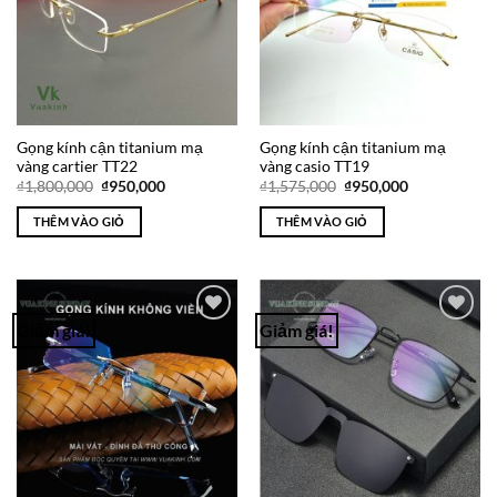
Gọng kính cận titanium mạ
Gọng kính cận titanium mạ
vàng cartier TT22
vàng casio TT19
Giá
Giá
Giá
Giá
₫
1,800,000
₫
950,000
₫
1,575,000
₫
950,000
gốc
hiện
gốc
hiện
là:
tại
là:
tại
THÊM VÀO GIỎ
THÊM VÀO GIỎ
₫1,800,000.
là:
₫1,575,000.
là:
₫950,000.
₫950,000.
Giảm giá!
Giảm giá!
Add to
Add to
Wishlist
Wishlist