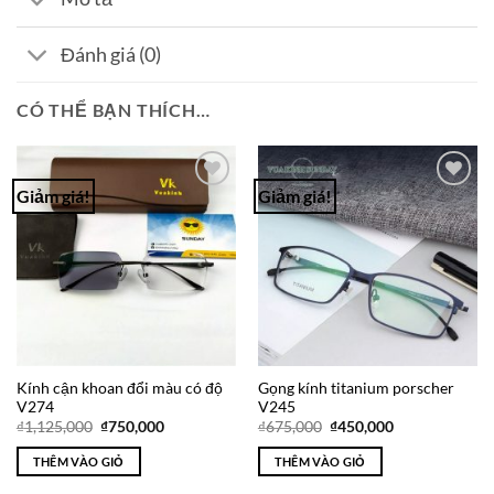
Đánh giá (0)
CÓ THỂ BẠN THÍCH…
Giảm giá!
Giảm giá!
Add to
Add to
Wishlist
Wishlist
Kính cận khoan đổi màu có độ
Gọng kính titanium porscher
V274
V245
Giá
Giá
Giá
Giá
₫
1,125,000
₫
750,000
₫
675,000
₫
450,000
gốc
hiện
gốc
hiện
là:
tại
là:
tại
THÊM VÀO GIỎ
THÊM VÀO GIỎ
₫1,125,000.
là:
₫675,000.
là:
₫750,000.
₫450,000.