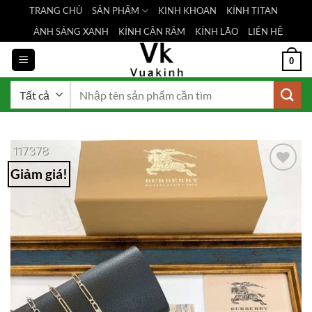
Bỏ
TRANG CHỦ
SẢN PHẨM
KINH KHOAN
KÍNH TITAN
qua
ÁNH SÁNG XANH
KÍNH CẬN RÂM
KÍNH LÃO
LIÊN HỆ
nội
dung
0
Tìm
kiếm:
Giảm giá!
Add to
Wishlist