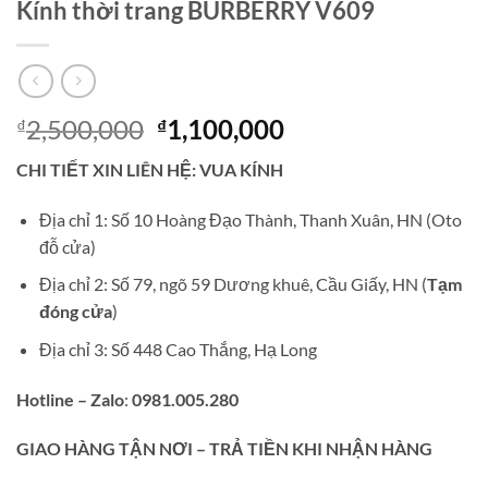
Kính thời trang BURBERRY V609
Giá
Giá
2,500,000
1,100,000
₫
₫
gốc
hiện
CHI TIẾT XIN LIÊN HỆ: VUA KÍNH
là:
tại
₫2,500,000.
là:
Địa chỉ 1: Số 10 Hoàng Đạo Thành, Thanh Xuân, HN (Oto
₫1,100,000.
đỗ cửa)
Địa chỉ 2: Số 79, ngõ 59 Dương khuê, Cầu Giấy, HN (
Tạm
đóng cửa
)
Địa chỉ 3: Số 448 Cao Thắng, Hạ Long
Hotline – Zalo
:
0981.005.280
GIAO
HÀNG TẬN NƠI – TRẢ TIỀN KHI NHẬN HÀNG