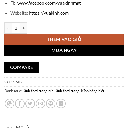
Fb:
www.facebook.com/vuakinhmat
Website:
https://vuakinh.com
Kính thời trang BURBERRY V609 số lượng
THÊM VÀO GIỎ
MUA NGAY
COMPARE
SKU:
V609
Danh mục:
Kính thời trang nữ
,
Kính thời trang
,
Kính hàng hiệu
Mô tả