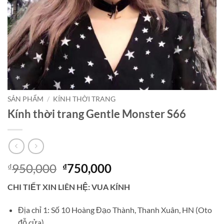
SẢN PHẨM
/
KÍNH THỜI TRANG
Kính thời trang Gentle Monster S66
Giá
Giá
950,000
750,000
₫
₫
gốc
hiện
CHI TIẾT XIN LIÊN HỆ: VUA KÍNH
là:
tại
₫950,000.
là:
Địa chỉ 1: Số 10 Hoàng Đạo Thành, Thanh Xuân, HN (Oto
₫750,000.
đỗ cửa)