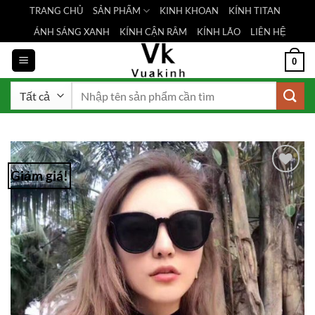
Bỏ
TRANG CHỦ
SẢN PHẨM
KINH KHOAN
KÍNH TITAN
qua
ÁNH SÁNG XANH
KÍNH CẬN RÂM
KÍNH LÃO
LIÊN HỆ
nội
dung
0
Tìm
kiếm:
Giảm giá!
Add to
Wishlist