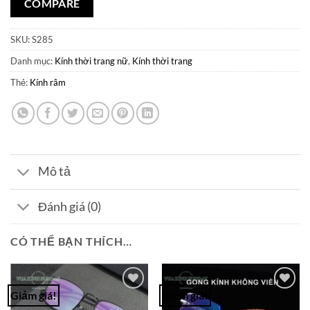
COMPARE
SKU:
S285
Danh mục:
Kính thời trang nữ
,
Kính thời trang
Thẻ:
Kính râm
Mô tả
Đánh giá (0)
CÓ THỂ BẠN THÍCH…
Giảm giá!
Giảm giá!
Add to
Add to
Wishlist
Wishlist