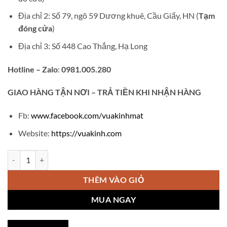
Địa chỉ 2: Số 79, ngõ 59 Dương khuê, Cầu Giấy, HN (
Tạm
đóng cửa
)
Địa chỉ 3: Số 448 Cao Thắng, Hạ Long
Hotline – Zalo
:
0981.005.280
GIAO
HÀNG TẬN NƠI – TRẢ TIỀN KHI NHẬN HÀNG
Fb:
www.facebook.com/vuakinhmat
Website:
https://vuakinh.com
Kính thời trang Gentle Monster S66 số lượng
THÊM VÀO GIỎ
MUA NGAY