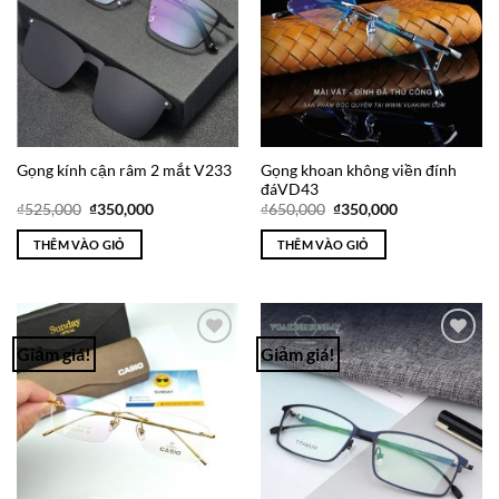
Gọng khoan không viền đính
Gọng kính cận râm 2 mắt V233
đáVD43
Giá
Giá
Giá
Giá
₫
525,000
₫
350,000
₫
650,000
₫
350,000
gốc
hiện
gốc
hiện
là:
tại
là:
tại
THÊM VÀO GIỎ
THÊM VÀO GIỎ
₫525,000.
là:
₫650,000.
là:
₫350,000.
₫350,000.
Giảm giá!
Giảm giá!
Add to
Add to
Wishlist
Wishlist