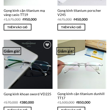
Gọng kính cận titanium mạ
Gọng kính titanium porscher
vàng casio TT19
V245
Giá
Giá
Giá
Giá
₫
1,575,000
₫
950,000
₫
675,000
₫
450,000
gốc
hiện
gốc
hiện
là:
tại
là:
tại
THÊM VÀO GIỎ
THÊM VÀO GIỎ
₫1,575,000.
là:
₫675,000.
là:
₫950,000.
₫450,000.
Giảm giá!
Giảm giá!
Add to
Add to
Wishlist
Wishlist
Gọng kính cận titanium dunhill
Gọng kính khoan sword VD225
TT17
Giá
Giá
Giá
Giá
₫
570,000
₫
380,000
₫
1,500,000
₫
850,000
gốc
hiện
gốc
hiện
là:
tại
là:
tại