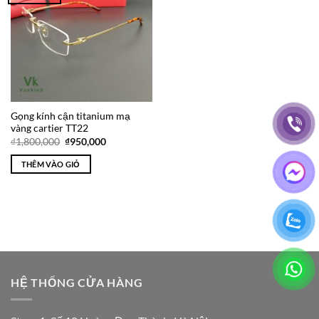
Wishlist
Gọng kính cận titanium mạ
vàng cartier TT22
Giá
Giá
₫
1,800,000
₫
950,000
gốc
hiện
là:
tại
THÊM VÀO GIỎ
₫1,800,000.
là:
₫950,000.
HỆ THỐNG CỬA HÀNG