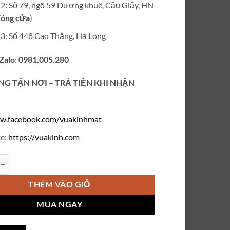
ỉ 2: Số 79, ngõ 59 Dương khuê, Cầu Giấy, HN
óng cửa
)
ỉ 3: Số 448 Cao Thắng, Hạ Long
 Zalo
:
0981.005.280
NG TẬN NƠI – TRẢ TIỀN KHI NHẬN
w.facebook.com/vuakinhmat
e:
https://vuakinh.com
trang Chanel V731 số lượng
THÊM VÀO GIỎ
MUA NGAY