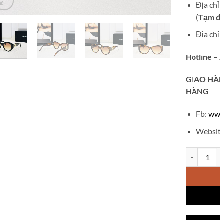
Địa ch
(
Tạm đ
Địa ch
Hotline –
GIAO
HÀ
HÀNG
Fb:
ww
Websit
Kính thời 