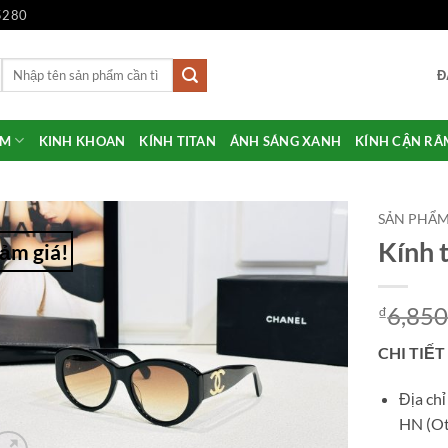
5280
Tìm
Đ
kiếm:
ẨM
KINH KHOAN
KÍNH TITAN
ÁNH SÁNG XANH
KÍNH CẬN RÂ
SẢN PHẨ
Kính 
ảm giá!
Add to
Wishlist
6,850
₫
CHI TIẾT
Địa ch
HN (Ot