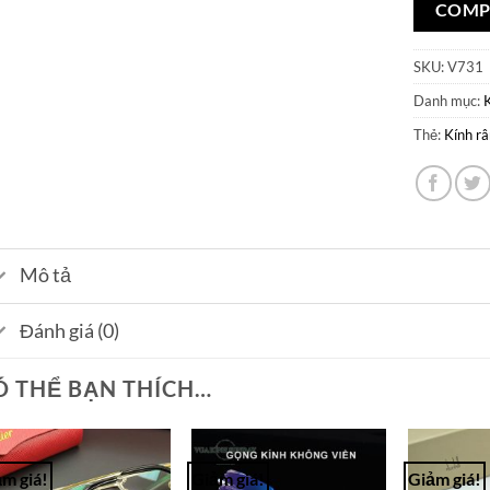
COMP
SKU:
V731
Danh mục:
Thẻ:
Kính r
Mô tả
Đánh giá (0)
Ó THỂ BẠN THÍCH…
m giá!
Giảm giá!
Giảm giá!
Add to
Add to