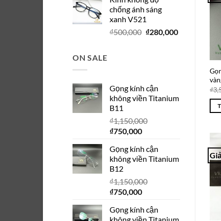
là:
tại
chống ánh sáng
₫280,000.
là:
xanh V521
₫150,000.
Giá
Giá
₫
500,000
₫
280,000
gốc
hiện
là:
tại
ON SALE
₫500,000.
là:
Gọn
₫280,000.
vàn
Gọng kính cận
₫
3,
không viền Titanium
B11
₫
1,150,000
Giá
Giá
₫
750,000
gốc
hiện
Gọng kính cận
là:
tại
Giả
không viền Titanium
₫1,150,000.
là:
B12
₫750,000.
₫
1,150,000
Giá
Giá
₫
750,000
gốc
hiện
Gọng kính cận
là:
tại
không viền Titanium