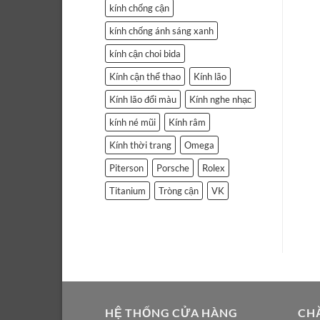
kính chống cận
kính chống ánh sáng xanh
kính cận choi bida
Kính cận thể thao
Kính lão
Kính lão đổi màu
Kính nghe nhạc
kính né mũi
Kính râm
Kính thời trang
Omega
Piterson
Porsche
Rolex
Titanium
Tròng cận
VK
HỆ THỐNG CỬA HÀNG
CH