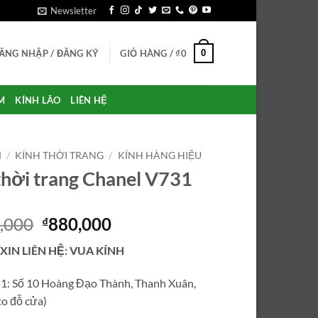
Newsletter
0
ĂNG NHẬP / ĐĂNG KÝ
GIỎ HÀNG /
₫
0
M
KÍNH LÃO
LIÊN HỆ
M
/
KÍNH THỜI TRANG
/
KÍNH HÀNG HIỆU
thời trang Chanel V731
Giá
Giá
,000
880,000
₫
gốc
hiện
 XIN LIÊN HỆ: VUA KÍNH
là:
tại
₫6,850,000.
là:
ỉ 1: Số 10 Hoàng Đạo Thành, Thanh Xuân,
₫880,000.
o đỗ cửa)