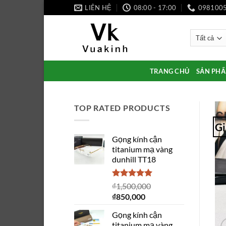
Bỏ
LIÊN HỆ
08:00 - 17:00
098100
qua
nội
dung
TRANG CHỦ
SẢN PH
TOP RATED PRODUCTS
Gi
Gọng kính cận
titanium mạ vàng
dunhill TT18
Được xếp
₫
1,500,000
hạng
5.00
Giá
Giá
₫
850,000
5 sao
gốc
hiện
Gọng kính cận
là:
tại
titanium mạ vàng