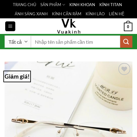
Bỏ
TRANG CHỦ
SẢN PHẨM
KINH KHOAN
KÍNH TITAN
qua
ÁNH SÁNG XANH
KÍNH CẬN RÂM
KÍNH LÃO
LIÊN HỆ
nội
dung
0
Tìm
kiếm:
Giảm giá!
Add to
Wishlist