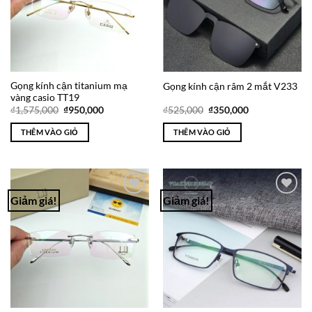
Gọng kính cận titanium mạ
Gọng kính cận râm 2 mắt V233
vàng casio TT19
Giá
Giá
Giá
Giá
₫
1,575,000
₫
950,000
₫
525,000
₫
350,000
gốc
hiện
gốc
hiện
là:
tại
là:
tại
THÊM VÀO GIỎ
THÊM VÀO GIỎ
₫1,575,000.
là:
₫525,000.
là:
₫950,000.
₫350,000.
Giảm giá!
Giảm giá!
Add to
Add to
Wishlist
Wishlist