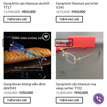
Gọng kính cận titanium dunhill
Gọng kính titanium porscher
TT17
V245
Giá
Giá
Giá
Giá
₫
1,500,000
₫
850,000
₫
675,000
₫
450,000
gốc
hiện
gốc
hiện
là:
tại
là:
tại
THÊM VÀO GIỎ
THÊM VÀO GIỎ
₫1,500,000.
là:
₫675,000.
là:
₫850,000.
₫450,000.
Giảm giá!
Giảm giá!
Add to
Add to
Wishlist
Wishlist
Gọng khoan không viền đính
Gọng kính cận titanium mạ
đáVD43
vàng cartier TT22
Giá
Giá
Giá
Giá
₫
650,000
₫
350,000
₫
1,800,000
₫
950,000
gốc
hiện
gốc
hiện
là:
tại
là:
tại
THÊM VÀO GIỎ
THÊM VÀO GIỎ
₫650,000.
là:
₫1,800,000.
là:
₫350,000.
₫950,000.