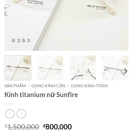
SẢN PHẨM
/
GỌNG KÍNH CẬN
/
GỌNG KÍNH TITAN
Kính titanium nữ Sunfire
Giá
Giá
1,500,000
800,000
₫
₫