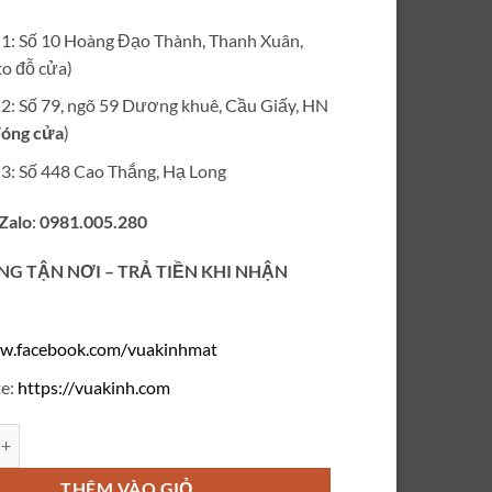
là:
tại
₫2,500,000.
là:
ỉ 1: Số 10 Hoàng Đạo Thành, Thanh Xuân,
₫950,000.
o đỗ cửa)
ỉ 2: Số 79, ngõ 59 Dương khuê, Cầu Giấy, HN
óng cửa
)
ỉ 3: Số 448 Cao Thắng, Hạ Long
 Zalo
:
0981.005.280
NG TẬN NƠI – TRẢ TIỀN KHI NHẬN
w.facebook.com/vuakinhmat
e:
https://vuakinh.com
 cận JAEGER LECOULTRE titanium mạ vàng V721 số lượng
THÊM VÀO GIỎ