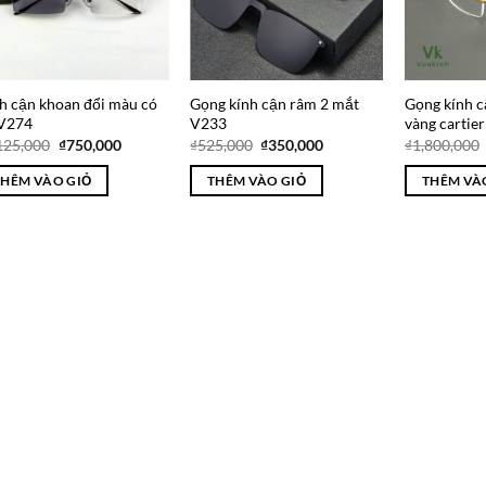
h cận khoan đổi màu có
Gọng kính cận râm 2 mắt
Gọng kính c
 V274
V233
vàng cartie
Giá
Giá
Giá
Giá
125,000
₫
750,000
₫
525,000
₫
350,000
₫
1,800,000
gốc
hiện
gốc
hiện
là:
tại
là:
tại
THÊM VÀO GIỎ
THÊM VÀO GIỎ
THÊM VÀ
₫1,125,000.
là:
₫525,000.
là:
₫750,000.
₫350,000.