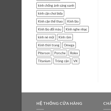
kính chống ánh sáng xanh
kính cận choi bida
Kính cận thể thao
Kính lão
Kính lão đổi màu
Kính nghe nhạc
kính né mũi
Kính râm
Kính thời trang
Omega
Piterson
Porsche
Rolex
Titanium
Tròng cận
VK
HỆ THỐNG CỬA HÀNG
CH