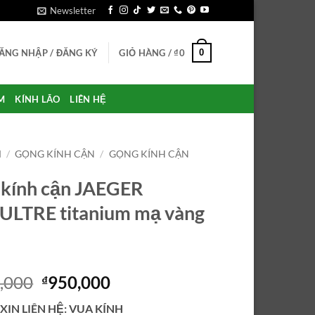
Newsletter
0
ĂNG NHẬP / ĐĂNG KÝ
GIỎ HÀNG /
₫
0
M
KÍNH LÃO
LIÊN HỆ
M
/
GỌNG KÍNH CẬN
/
GỌNG KÍNH CẬN
N
kính cận JAEGER
LTRE titanium mạ vàng
Giá
Giá
,000
950,000
₫
gốc
hiện
 XIN LIÊN HỆ: VUA KÍNH