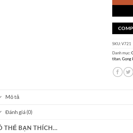
COMP
SKU:
V721
Danh mục:
titan
,
Gọng k
Mô tả
Đánh giá (0)
Ó THỂ BẠN THÍCH…