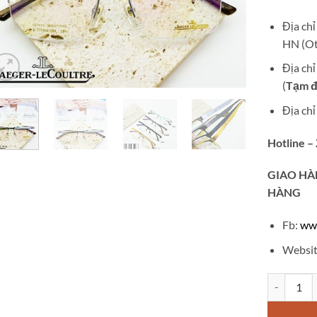
Địa ch
HN (Ot
Địa ch
(
Tạm đ
Địa ch
Hotline –
GIAO
HÀ
HÀNG
Fb:
ww
Websit
Gọng kính