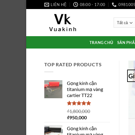
Bỏ
LIÊN HỆ
08:00 - 17:00
098100
qua
nội
dung
TRANG CHỦ
SẢN PH
TOP RATED PRODUCTS
Gi
Gọng kính cận
titanium mạ vàng
cartier TT22
Được xếp
₫
1,800,000
hạng
5.00
Giá
Giá
₫
950,000
5 sao
gốc
hiện
Gọng kính cận
là:
tại
titanium mạ vàng