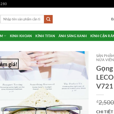
5280
Tìm
Đ
kiếm:
ẨM
KINH KHOAN
KÍNH TITAN
ÁNH SÁNG XANH
KÍNH CẬN RÂ
SẢN PHẨ
NỬA VIỀ
ảm giá!
Gọng 
Add to
Wishlist
LECOU
V721
2,500
₫
CHI TIẾT