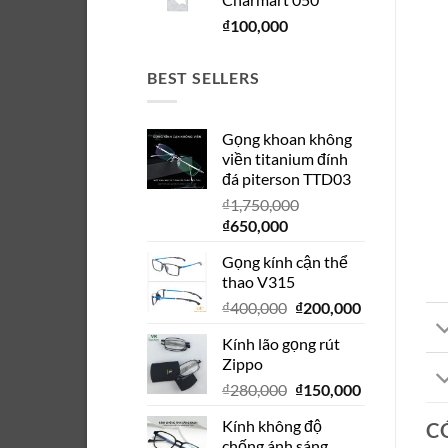
₫5,400,000.
là:
₫
100,000
₫2,100,000.
BEST SELLERS
Gọng khoan không
viền titanium đính
đá piterson TTD03
₫
1,750,000
Giá
Giá
₫
650,000
gốc
hiện
Gọng kính cận thể
là:
tại
thao V315
₫1,750,000.
là:
Giá
Giá
₫
400,000
₫
200,000
₫650,000.
gốc
hiện
Kính lão gọng rút
là:
tại
Zippo
₫400,000.
là:
Giá
Giá
₫
280,000
₫
150,000
₫200,000.
gốc
hiện
Kính không độ
C
là:
tại
chống ánh sáng