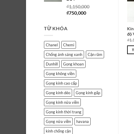
₫750,000.
₫
1,150,000
Giá
Giá
₫
750,000
gốc
hiện
là:
tại
TỪ KHÓA
Kín
₫1,150,000.
là:
độ
₫750,000.
₫
1,
Chanel
Chemi
Chống ánh sáng xanh
Cận râm
Dunhill
Gọng khoan
Gọng không viền
Gọng kính cao cấp
Gọng kính dẻo
Gọng kính gấp
Gọng kính nửa viền
Gọng kính thời trang
Gọng nửa viền
havana
kính chống cận