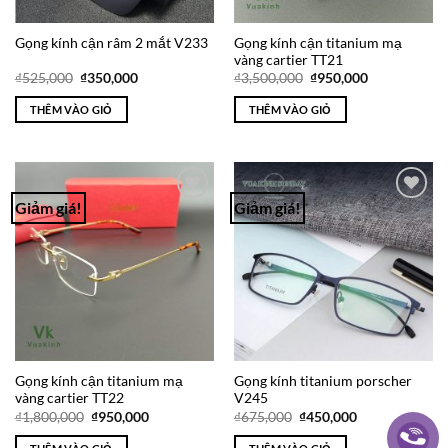
Gọng kính cận titanium mạ
Gọng kính cận râm 2 mắt V233
vàng cartier TT21
Giá
Giá
Giá
Giá
₫
525,000
₫
350,000
₫
3,500,000
₫
950,000
gốc
hiện
gốc
hiện
là:
tại
là:
tại
THÊM VÀO GIỎ
THÊM VÀO GIỎ
₫525,000.
là:
₫3,500,000.
là:
₫350,000.
₫950,000.
Giảm giá!
Giảm giá!
Add to
Add to
Wishlist
Wishlist
Gọng kính cận titanium mạ
Gọng kính titanium porscher
vàng cartier TT22
V245
Giá
Giá
Giá
Giá
₫
1,800,000
₫
950,000
₫
675,000
₫
450,000
gốc
hiện
gốc
hiện
là:
tại
là:
tại