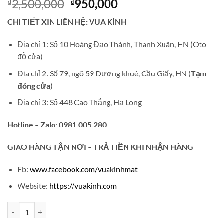
Giá
Giá
2,500,000
950,000
₫
₫
gốc
hiện
CHI TIẾT XIN LIÊN HỆ: VUA KÍNH
là:
tại
₫2,500,000.
là:
Địa chỉ 1: Số 10 Hoàng Đạo Thành, Thanh Xuân, HN (Oto
₫950,000.
đỗ cửa)
Địa chỉ 2: Số 79, ngõ 59 Dương khuê, Cầu Giấy, HN (
Tạm
đóng cửa
)
Địa chỉ 3: Số 448 Cao Thắng, Hạ Long
Hotline – Zalo
:
0981.005.280
GIAO
HÀNG TẬN NƠI – TRẢ TIỀN KHI NHẬN HÀNG
Fb:
www.facebook.com/vuakinhmat
Website:
https://vuakinh.com
Gọng kính JAEGER LECOULTRE titanium mạ vàng V720 số lượng