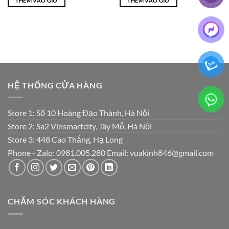
THÊM VÀO GIỎ
THÊM VÀO GIỎ
₫1,800,000.
là:
₫675,000.
là:
₫950,000.
₫450,000.
HỆ THỐNG CỬA HÀNG
Store 1: Số 10 Hoàng Đạo Thành, Hà Nội
Store 2: Sa2 Vinsmartcity, Tây Mỗ, Hà Nội
Store 3: 448 Cao Thắng, Hạ Long
Phone - Zalo: 0981.005.280 Email: vuakinh846@gmail.com
CHĂM SÓC KHÁCH HÀNG