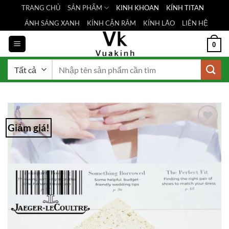
Bỏ
TRANG CHỦ
SẢN PHẨM
KINH KHOAN
KÍNH TITAN
qua
ÁNH SÁNG XANH
KÍNH CẬN RÂM
KÍNH LÃO
LIÊN HỆ
nội
dung
0
Tìm
kiếm:
Giảm giá!
Add to
Wishlist