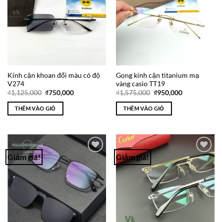
Kính cận khoan đổi màu có độ
Gọng kính cận titanium mạ
V274
vàng casio TT19
Giá
Giá
Giá
Giá
₫
1,125,000
₫
750,000
₫
1,575,000
₫
950,000
gốc
hiện
gốc
hiện
là:
tại
là:
tại
THÊM VÀO GIỎ
THÊM VÀO GIỎ
₫1,125,000.
là:
₫1,575,000.
là:
₫750,000.
₫950,000.
Giảm giá!
Giảm giá!
Add to
Add to
Wishlist
Wishlist