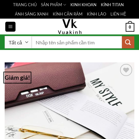
Bỏ
TRANG CHỦ
SẢN PHẨM
KINH KHOAN
KÍNH TITAN
qua
ÁNH SÁNG XANH
KÍNH CẬN RÂM
KÍNH LÃO
LIÊN HỆ
nội
dung
0
Tìm
kiếm:
Giảm giá!
Add to
Wishlist