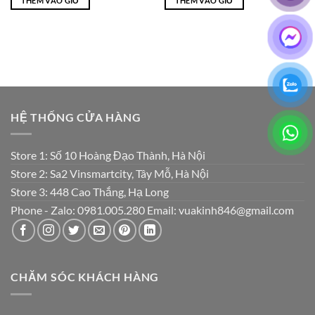
THÊM VÀO GIỎ
THÊM VÀO GIỎ
₫3,500,000.
là:
₫1,800,000.
là:
₫950,000.
₫950,000.
HỆ THỐNG CỬA HÀNG
Store 1: Số 10 Hoàng Đạo Thành, Hà Nội
Store 2: Sa2 Vinsmartcity, Tây Mỗ, Hà Nội
Store 3: 448 Cao Thắng, Hạ Long
Phone - Zalo: 0981.005.280 Email: vuakinh846@gmail.com
CHĂM SÓC KHÁCH HÀNG