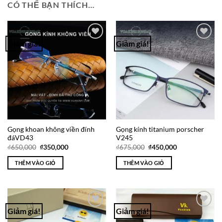
CÓ THỂ BẠN THÍCH…
Giảm giá!
Giảm giá!
Add to
Add to
Wishlist
Wishlist
Gọng khoan không viền đính
Gọng kính titanium porscher
đáVD43
V245
Giá
Giá
Giá
Giá
₫
650,000
₫
350,000
₫
675,000
₫
450,000
gốc
hiện
gốc
hiện
là:
tại
là:
tại
THÊM VÀO GIỎ
THÊM VÀO GIỎ
₫650,000.
là:
₫675,000.
là:
₫350,000.
₫450,000.
Giảm giá!
Giảm giá!
Add to
Add to
Wishlist
Wishlist