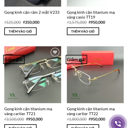
Gọng kính cận titanium mạ
Gọng kính cận râm 2 mắt V233
vàng casio TT19
Giá
Giá
Giá
Giá
₫
525,000
₫
350,000
₫
1,575,000
₫
950,000
gốc
hiện
gốc
hiện
là:
tại
là:
tại
THÊM VÀO GIỎ
THÊM VÀO GIỎ
₫525,000.
là:
₫1,575,000.
là:
₫350,000.
₫950,000.
Giảm giá!
Giảm giá!
Add to
Add to
Wishlist
Wishlist
Gọng kính cận titanium mạ
Gọng kính cận titanium mạ
vàng cartier TT21
vàng cartier TT22
Giá
Giá
Giá
Giá
₫
3,500,000
₫
950,000
₫
1,800,000
₫
950,000
gốc
hiện
gốc
hiện
là:
tại
là:
tại