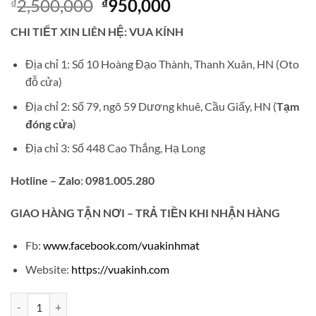
Giá
Giá
2,500,000
950,000
₫
₫
gốc
hiện
CHI TIẾT XIN LIÊN HỆ: VUA KÍNH
là:
tại
₫2,500,000.
là:
Địa chỉ 1: Số 10 Hoàng Đạo Thành, Thanh Xuân, HN (Oto
₫950,000.
đỗ cửa)
Địa chỉ 2: Số 79, ngõ 59 Dương khuê, Cầu Giấy, HN (
Tạm
đóng cửa
)
Địa chỉ 3: Số 448 Cao Thắng, Hạ Long
Hotline – Zalo
:
0981.005.280
GIAO
HÀNG TẬN NƠI – TRẢ TIỀN KHI NHẬN HÀNG
Fb:
www.facebook.com/vuakinhmat
Website:
https://vuakinh.com
Gọng kính khoan DOX titanium mạ vàng 18k V678 số lượng