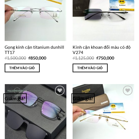
Gọng kính cận titanium dunhill
Kính cận khoan đổi màu có độ
TT17
V274
Giá
Giá
Giá
Giá
₫
1,500,000
₫
850,000
₫
1,125,000
₫
750,000
gốc
hiện
gốc
hiện
là:
tại
là:
tại
THÊM VÀO GIỎ
THÊM VÀO GIỎ
₫1,500,000.
là:
₫1,125,000.
là:
₫850,000.
₫750,000.
Giảm giá!
Giảm giá!
Add to
Add to
Wishlist
Wishlist