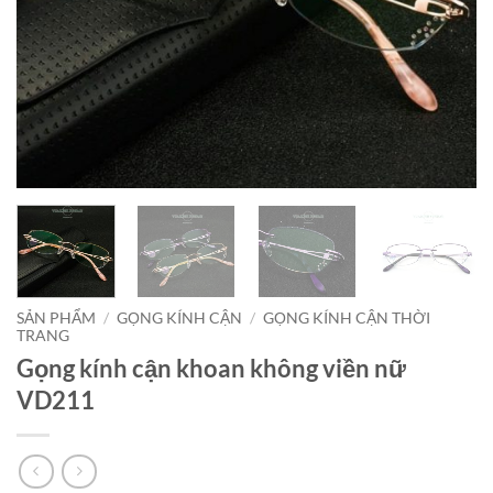
SẢN PHẨM
/
GỌNG KÍNH CẬN
/
GỌNG KÍNH CẬN THỜI
TRANG
Gọng kính cận khoan không viền nữ
VD211