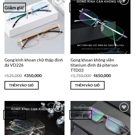
Giảm giá!
Giảm giá!
Add to
Add to
Wishlist
Wishlist
Gọng kính khoan chữ thập đính
Gọng khoan không viền
đá VD226
titanium đính đá piterson
TTD03
Giá
Giá
Giá
Giá
₫
525,000
₫
350,000
₫
1,750,000
₫
650,000
gốc
hiện
gốc
hiện
là:
tại
là:
tại
THÊM VÀO GIỎ
THÊM VÀO GIỎ
₫525,000.
là:
₫1,750,000.
là:
₫350,000.
₫650,000.
Giảm giá!
Giảm giá!
Add to
Add to
Wishlist
Wishlist