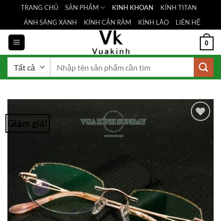
Bỏ
TRANG CHỦ
SẢN PHẨM
KINH KHOAN
KÍNH TITAN
qua
ÁNH SÁNG XANH
KÍNH CẬN RÂM
KÍNH LÃO
LIÊN HỆ
nội
dung
0
Tìm
kiếm:
Giảm giá!
Add to
Wishlist