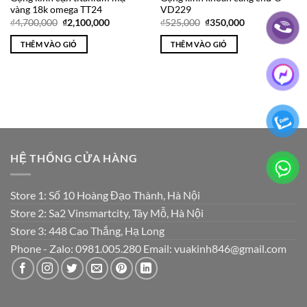
vàng 18k omega TT24
VD229
Giá
Giá
Giá
Giá
₫
4,700,000
₫
2,100,000
₫
525,000
₫
350,000
gốc
hiện
gốc
hiện
là:
tại
là:
tại
THÊM VÀO GIỎ
THÊM VÀO GIỎ
₫4,700,000.
là:
₫525,000.
là:
₫2,100,000.
₫350,000.
HỆ THỐNG CỬA HÀNG
Store 1: Số 10 Hoàng Đạo Thành, Hà Nội
Store 2: Sa2 Vinsmartcity, Tây Mỗ, Hà Nội
Store 3: 448 Cao Thắng, Hạ Long
Phone - Zalo: 0981.005.280 Email: vuakinh846@gmail.com