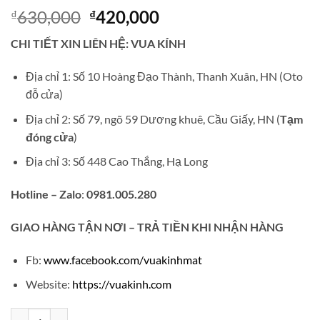
Giá
Giá
630,000
420,000
₫
₫
gốc
hiện
CHI TIẾT XIN LIÊN HỆ: VUA KÍNH
là:
tại
₫630,000.
là:
Địa chỉ 1: Số 10 Hoàng Đạo Thành, Thanh Xuân, HN (Oto
₫420,000.
đỗ cửa)
Địa chỉ 2: Số 79, ngõ 59 Dương khuê, Cầu Giấy, HN (
Tạm
đóng cửa
)
Địa chỉ 3: Số 448 Cao Thắng, Hạ Long
Hotline – Zalo
:
0981.005.280
GIAO
HÀNG TẬN NƠI – TRẢ TIỀN KHI NHẬN HÀNG
Fb:
www.facebook.com/vuakinhmat
Website:
https://vuakinh.com
Gọng kính cận khoan không viền nữ VD211 số lượng