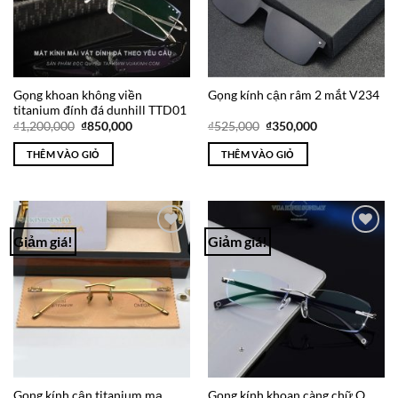
Gọng khoan không viền
Gọng kính cận râm 2 mắt V234
titanium đính đá dunhill TTD01
Giá
Giá
Giá
Giá
₫
1,200,000
₫
850,000
₫
525,000
₫
350,000
gốc
hiện
gốc
hiện
là:
tại
là:
tại
THÊM VÀO GIỎ
THÊM VÀO GIỎ
₫1,200,000.
là:
₫525,000.
là:
₫850,000.
₫350,000.
Giảm giá!
Giảm giá!
Add to
Add to
Wishlist
Wishlist
Gọng kính cận titanium mạ
Gọng kính khoan càng chữ O